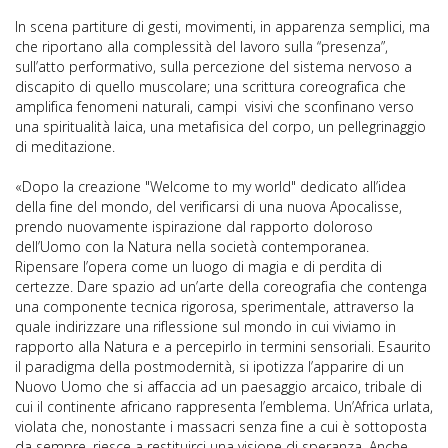
In scena partiture di gesti, movimenti, in apparenza semplici, ma
che riportano alla complessità del lavoro sulla “presenza”,
sull’atto performativo, sulla percezione del sistema nervoso a
discapito di quello muscolare; una scrittura coreografica che
amplifica fenomeni naturali, campi visivi che sconfinano verso
una spiritualità laica, una metafisica del corpo, un pellegrinaggio
di meditazione.
«Dopo la creazione "Welcome to my world" dedicato all’idea
della fine del mondo, del verificarsi di una nuova Apocalisse,
prendo nuovamente ispirazione dal rapporto doloroso
dell’Uomo con la Natura nella società contemporanea.
Ripensare l’opera come un luogo di magia e di perdita di
certezze. Dare spazio ad un’arte della coreografia che contenga
una componente tecnica rigorosa, sperimentale, attraverso la
quale indirizzare una riflessione sul mondo in cui viviamo in
rapporto alla Natura e a percepirlo in termini sensoriali. Esaurito
il paradigma della postmodernità, si ipotizza l’apparire di un
Nuovo Uomo che si affaccia ad un paesaggio arcaico, tribale di
cui il continente africano rappresenta l’emblema. Un’Africa urlata,
violata che, nonostante i massacri senza fine a cui è sottoposta
da sempre, riesce a restituirci una visione di speranza. Anche