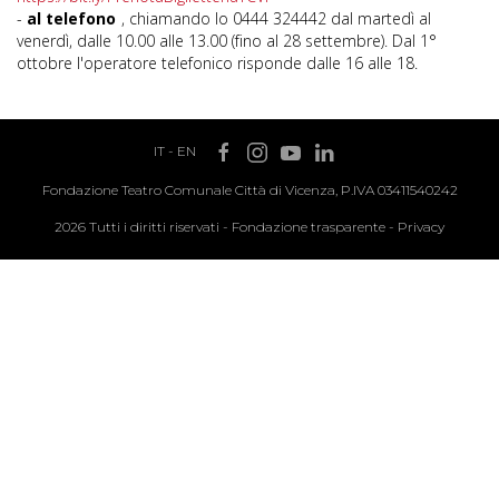
-
al telefono
, chiamando lo 0444 324442 dal martedì al
venerdì, dalle 10.00 alle 13.00 (fino al 28 settembre). Dal 1°
ottobre l'operatore telefonico risponde dalle 16 alle 18.
IT
-
EN
Fondazione Teatro Comunale Città di Vicenza, P.IVA 03411540242
2026 Tutti i diritti riservati -
Fondazione trasparente
-
Privacy