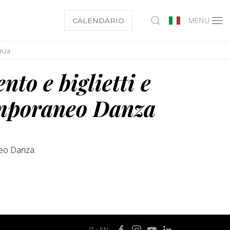
CALENDARIO
MENU
anza
nto e biglietti e
emporaneo Danza
neo Danza.
IT
-
EN