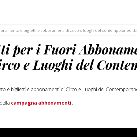
i abbonamento e biglietti e abbonamenti di circo e luoghi del contemporaneo d
tti per i Fuori Abboname
irco e Luoghi del Cont
mento e biglietti e abbonamenti di Circo e Luoghi del Contempora
 della
campagna abbonamenti
.