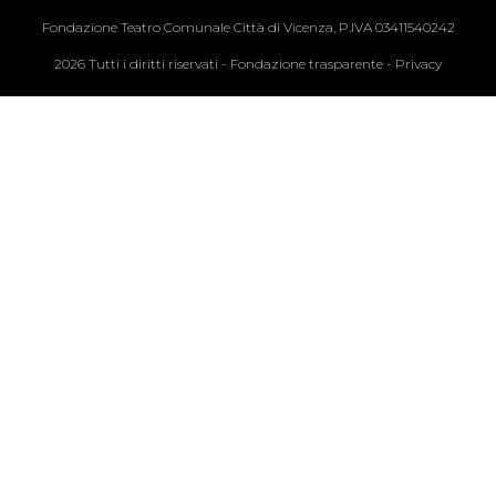
Fondazione Teatro Comunale Città di Vicenza, P.IVA 03411540242
2026 Tutti i diritti riservati -
Fondazione trasparente
-
Privacy