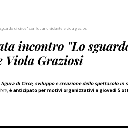
sguardo di circe" con luciano violante e viola graziosi
ata incontro "Lo sguardo
e Viola Graziosi
 figura di Circe, sviluppo e creazione dello spettacolo in 
obre,
è anticipato per motivi organizzativi a giovedì 5 ott