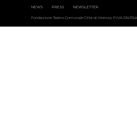
NEWS
PRESS
NEWSLETTER
Fondazione Teatro Comunale Città di Vicenza, P.IVA 034115