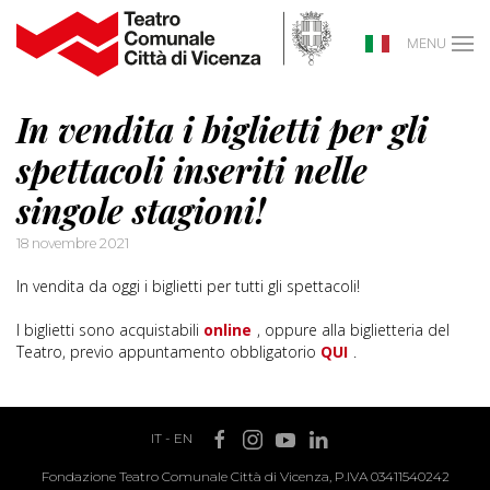
MENU
In vendita i biglietti per gli
spettacoli inseriti nelle
singole stagioni!
18 novembre 2021
In vendita da oggi i biglietti per tutti gli spettacoli!
I biglietti sono acquistabili
online
, oppure alla biglietteria del
Teatro, previo appuntamento obbligatorio
QUI
.
IT
-
EN
Fondazione Teatro Comunale Città di Vicenza, P.IVA 03411540242