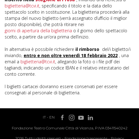
biglietteria@tcvi.it
, specificando il titolo e la data dello
spettacolo scelto in sostituzione. La biglietteria procederà alla
stampa del nuovo biglietto (verrà assegnato d’ufficio il miglior
posto disponibile), che potrà ritirare nei
giorni di apertura della biglietteria
o il giorno dello spettacolo
scelto, a partire da un’ora prima dell’inizio.
In alternativa è possibile richiedere
il rimborso
del/i biglietto/i
inviando,
entro e non oltre venerdì 18 febbraio 2022
, una
email a
biglietteria@tcvi.it
, allegando la foto o i file pdf dei
tagliandi, indicando un codice IBAN e il relativo intestatario del
conto corrente.
I biglietti cartacei dovranno essere conservati per essere
consegnati al personale di biglietteria.
IT
-
EN
Fondazione Teatro Comunale Città di Vicenza, P.IVA 03411540242
2026 Tutti i diritti riservati -
Fondazione trasparente
-
Privacy