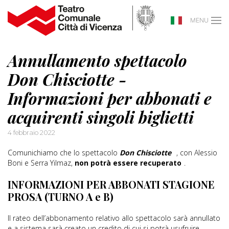
MENU
Annullamento spettacolo
Don Chisciotte -
Informazioni per abbonati e
acquirenti singoli biglietti
4 febbraio 2022
Comunichiamo che lo spettacolo
Don Chisciotte
, con Alessio
Boni e Serra Yilmaz,
non potrà essere recuperato
.
INFORMAZIONI PER ABBONATI STAGIONE
PROSA (TURNO A e B)
Il rateo dell’abbonamento relativo allo spettacolo sarà annullato
e a sistema sarà creato un credito di cui si potrà usufruire,