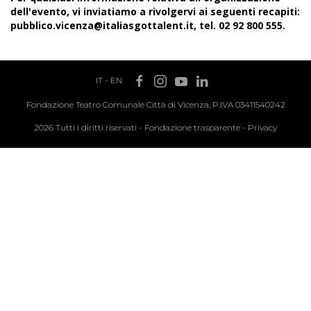
dell'evento, vi inviatiamo a rivolgervi ai seguenti recapiti:
pubblico.vicenza@italiasgottalent.it, tel. 02 92 800 555.
IT
-
EN
Fondazione Teatro Comunale Città di Vicenza, P.IVA 03411540242
2026 Tutti i diritti riservati -
Fondazione trasparente
-
Privacy