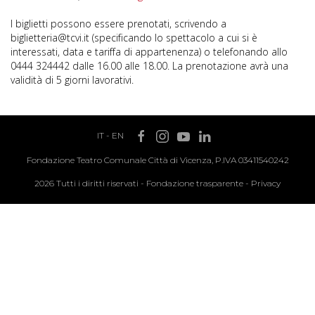
I biglietti possono essere prenotati, scrivendo a
biglietteria@tcvi.it (specificando lo spettacolo a cui si è
interessati, data e tariffa di appartenenza) o telefonando allo
0444 324442 dalle 16.00 alle 18.00. La prenotazione avrà una
validità di 5 giorni lavorativi.
IT
-
EN
Fondazione Teatro Comunale Città di Vicenza, P.IVA 03411540242
2026 Tutti i diritti riservati -
Fondazione trasparente
-
Privacy