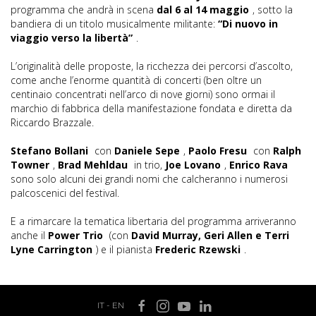
programma che andrà in scena
dal 6 al 14 maggio
, sotto la
bandiera di un titolo musicalmente militante:
“Di nuovo in
viaggio verso la libertà”
.
L’originalità delle proposte, la ricchezza dei percorsi d’ascolto,
come anche l’enorme quantità di concerti (ben oltre un
centinaio concentrati nell’arco di nove giorni) sono ormai il
marchio di fabbrica della manifestazione fondata e diretta da
Riccardo Brazzale.
Stefano Bollani
con
Daniele Sepe
,
Paolo Fresu
con
Ralph
Towner
,
Brad Mehldau
in trio,
Joe Lovano
,
Enrico Rava
sono solo alcuni dei grandi nomi che calcheranno i numerosi
palcoscenici del festival.
E a rimarcare la tematica libertaria del programma arriveranno
anche il
Power Trio
(con
David Murray, Geri Allen e Terri
Lyne Carrington
) e il pianista
Frederic Rzewski
.
IT
-
EN