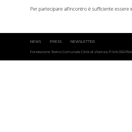
Per partecipare all'incontro è sufficiente essere 
NEWS
PRESS
NEWSLETTER
Fondazione Teatro Comunale Città di Vicenza, P.IVA 034115