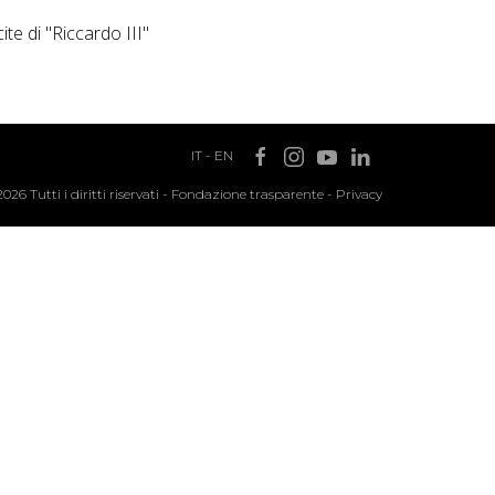
te di "Riccardo III"
IT
-
EN
2026 Tutti i diritti riservati -
Fondazione trasparente
-
Privacy