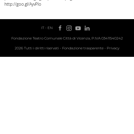
http://goo.gl/AyvPIo
IT
-
EN
Fondazione Teatro Comunale Città di Vicenza, P.IVA 03411540242
2026 Tutti i diritti riservati -
Fondazione trasparente
-
Privacy