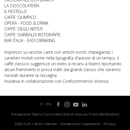
LA CIOCCOLATERIA
IL PESTELLO
CAFFE' OLIMPICO
OPERA - FOOD & DRINK
CAFFE' DEGLI ARTISTI
CAFFE' GARIBALDI RISTORANTE
BAR ITALIA - EASY DRINKING
Impresso su vecchie carte con antichi torchi, impiegando i
caratteri mobili come nella tipografia d'autore di un tempo, il
caffè classico suggerisce un invito a recarsi a teatro riportando
alcuni frammenti in prosa tratti dai grandi classici che saranno
rivisitati durante la rassegna.
Iniziativa in collaborazione con Confcommercio Vicenza.
IT
-
EN
Fondazione Teatro Comunale Città di Vicenza, P.IVA 03411540242
2026 Tutti i diritti riservati -
Fondazione trasparente
-
Privacy