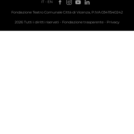
IT
-
EN
Fondazione Teatro Comunale Città di Vicenza, P.IVA 03411540242
2026 Tutti i diritti riservati -
Fondazione trasparente
-
Privacy