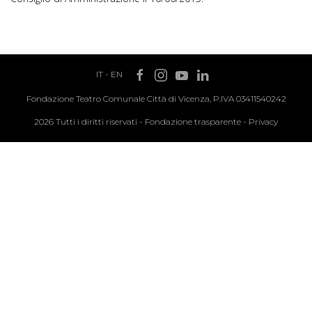
IT
-
EN
Fondazione Teatro Comunale Città di Vicenza, P.IVA 03411540242
2026 Tutti i diritti riservati -
Fondazione trasparente
-
Privacy