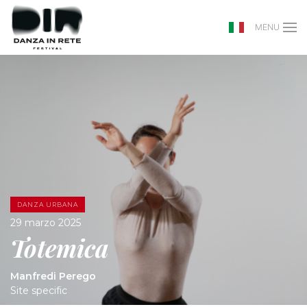
MENU
DANZA URBANA
29 marzo 2025
Totemica
Manfredi Perego
Site specific