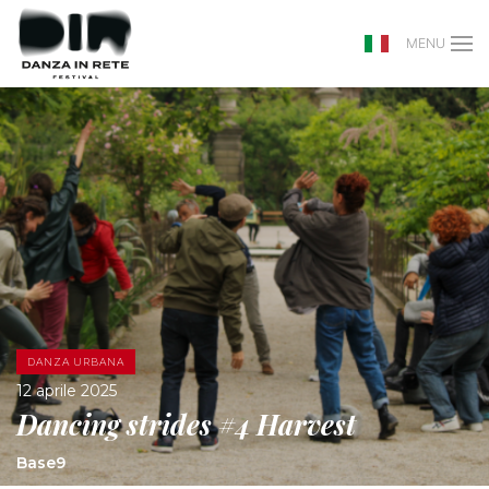
MENU
DANZA URBANA
12 aprile 2025
Dancing strides #4 Harvest
Base9