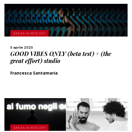
SCOPRI DI PIÙ
DANZA IN RETE OFF
5 aprile 2025
CONDIVIDI
GOOD VIBES ONLY (beta test) + (the
great effort) studio
Francesca Santamaria
SCOPRI DI PIÙ
DANZA IN RETE OFF