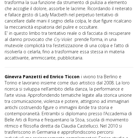
trasforma la sua funzione da strumento di pulizia a elemento
che accoglie il dolore, assorbe le lacrime. Ricordando il reiterato
e fallace gesto di Lady Macbeth nel perpetuo tentativo di
cancellare dalle mani il segno della colpa, le due figure ricalcano
la meccanicità espiatoria del pulire e occultare.
E’ in questo limbo tra tentativo reale o di facciata di recuperare
al danno provocato che
Cry Violet
prende forma, in una
mutevole complicità tra l’estetizzazione di una colpa e l’atto di
risolverla o celarla, fino a trasformare essa stessa in materia
accattivante, ammiccante, pubblicitaria.
Ginevra Panzetti ed Enrico Ticcon
i vivono tra Berlino e
Torino e lavorano insieme come duo artistico dal 2008. La loro
ricerca si sviluppa nell’ambito della danza, la performance e
l’arte visiva. Approfondendo tematiche legate alla storica unione
tra comunicazione, violenza e potere, attingono ad immaginari
antichi costruendo figure o immagini ibride tra storia e
contemporaneità. Entrambi si diplomano presso l’Accademia di
Belle Arti di Roma e frequentano la Stoa, scuola di movimento
ritmico e filosofia diretta da Claudia Castellucci. Nel 2010 si
trasferiscono in Germania e approfondiscono percorsi