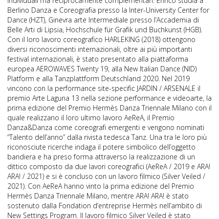
individuali ma reciprocamente complementari: Enrico studia a
Berlino Danza e Coreografia presso la Inter-University Center for
Dance (HZT), Ginevra arte Intermediale presso l’Accademia di
Belle Arti di Lipsia, Hochschule für Grafik und Buchkunst (HGB).
Con il loro lavoro coreografico HARLEKING (2018) ottengono
diversi riconoscimenti internazionali, oltre ai più importanti
festival internazionali, è stato presentato alla piattaforma
europea AEROWAVES Twenty 19, alla New Italian Dance (NID)
Platform e alla Tanzplattform Deutschland 2020. Nel 2019
vincono con la performance site-specific JARDIN / ARSENALE il
premio Arte Laguna 13 nella sezione performance e videoarte, la
prima edizione del Premio Hermès Danza Triennale Milano con il
quale realizzano il loro ultimo lavoro AeReA, il Premio
Danza&Danza come coreografi emergenti e vengono nominati
“Talento dell’anno” dalla rivista tedesca Tanz. Una tra le loro più
riconosciute ricerche indaga il potere simbolico dell’oggetto
bandiera e ha preso forma attraverso la realizzazione di un
dittico composto da due lavori coreografici (AeReA / 2019 e ARA!
ARA! / 2021) e si è concluso con un lavoro filmico (Silver Veiled /
2021). Con AeReA hanno vinto la prima edizione del Premio
Hermès Danza Triennale Milano, mentre ARA! ARA! è stato
sostenuto dalla Fondation d’entreprise Hermès nell’ambito di
New Settings Program. Il lavoro filmico Silver Veiled è stato