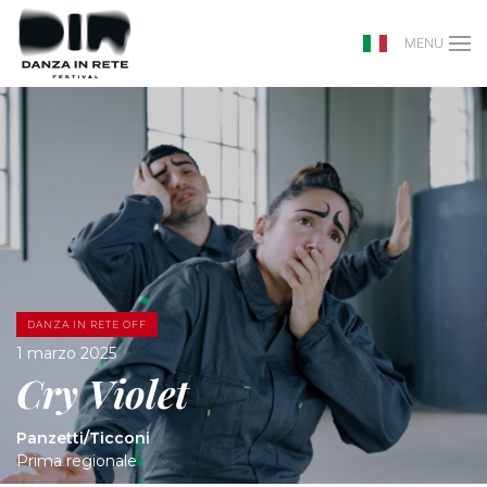
MENU
DANZA IN RETE OFF
1 marzo 2025
Cry Violet
Panzetti/Ticconi
Prima regionale