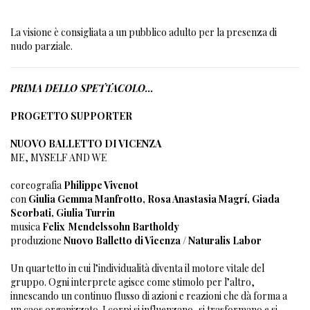
La visione è consigliata a un pubblico adulto per la presenza di
nudo parziale.
PRIMA DELLO SPETTACOLO...
PROGETTO SUPPORTER
NUOVO BALLETTO DI VICENZA
ME, MYSELF AND WE
coreografia
Philippe Vivenot
con
Giulia Gemma Manfrotto, Rosa Anastasia Magrí, Giada
Scorbati, Giulia Turrin
musica
Felix
Mendelssohn Bartholdy
produzione
Nuovo Balletto di Vicenza / Naturalis Labor
Un quartetto in cui l’individualità diventa il motore vitale del
gruppo. Ogni interprete agisce come stimolo per l’altro,
innescando un continuo flusso di azioni e reazioni che dà forma a
un caos organizzato. I corpi si influenzano, si trasformano e si