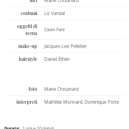
luci
Marie Chouinard
costumi
Liz Vandal
oggetti di
Zaven Paré
scena
make-up
Jacques-Lee Pelletier
hairstyle
Daniel Éthier
foto
Marie Chouinard
interpreti
Mathilde Monnard, Dominique Porte
Durata:
1 ora e 10 minuti