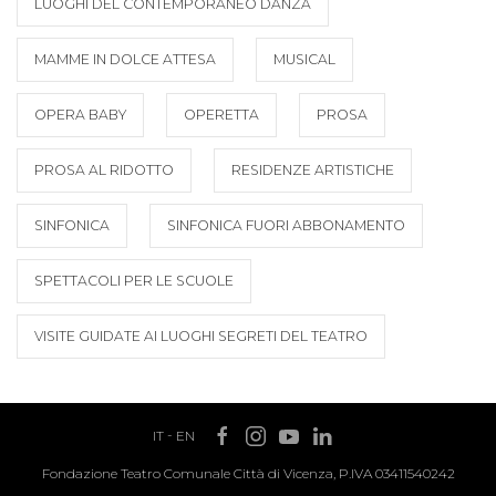
LUOGHI DEL CONTEMPORANEO DANZA
MAMME IN DOLCE ATTESA
MUSICAL
OPERA BABY
OPERETTA
PROSA
PROSA AL RIDOTTO
RESIDENZE ARTISTICHE
SINFONICA
SINFONICA FUORI ABBONAMENTO
SPETTACOLI PER LE SCUOLE
VISITE GUIDATE AI LUOGHI SEGRETI DEL TEATRO
IT
-
EN
Fondazione Teatro Comunale Città di Vicenza, P.IVA 03411540242