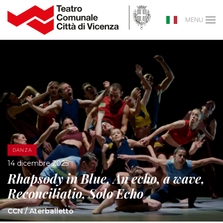
MENU
DANZA
14 dicembre 2025
Rhapsody in Blue, An echo, a wave,
Reconciliatio, Solo Echo
CCN / Aterballetto