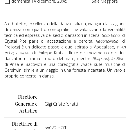
domenica 14 dicembre, 20:45
Sala Maggiore
Aterballetto, eccellenza della danza italiana, inaugura la stagione
di danza con quattro coreografie che valorizzano la versatilità
tecnica ed espressiva dei sedici danzatori in scena:
Solo Echo
di
Crystal Pite parla di accettazione e perdita,
Reconciliatio
di
Preljocaj è un delicato passo a due ispirato all’Apocalisse, in
An
echo, a wave
di Philippe Kratz il fluire dei movimento dei due
danzatori richiama il moto del mare, mentre
Rhapsody in Blue
di Ansa e Bacovich è una coreografia vivace sulle musiche di
Gershwin, simile a un viaggio in una foresta incantata. Un vero e
proprio concerto in danza.
Direttore
Generale e
Gigi Cristoforetti
Artistico
Direttrice di
Sveva Berti