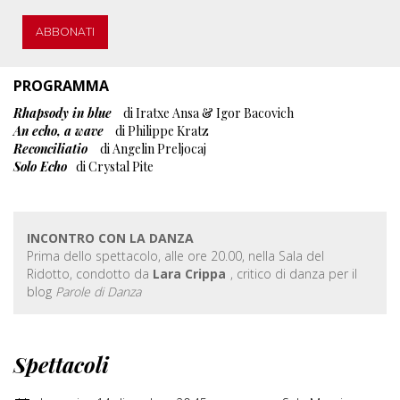
ABBONATI
PROGRAMMA
Rhapsody in blue
di Iratxe Ansa & Igor Bacovich
An echo, a wave
di Philippe Kratz
Reconciliatio
di Angelin Preljocaj
Solo Echo
di Crystal Pite
INCONTRO CON LA DANZA
Prima dello spettacolo, alle ore 20.00, nella Sala del
Ridotto, condotto da
Lara Crippa
, critico di danza per il
blog
Parole di Danza
Spettacoli