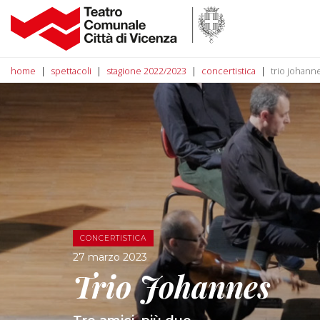
home
spettacoli
stagione 2022/2023
concertistica
trio johann
CONCERTISTICA
27 marzo 2023
Trio Johannes