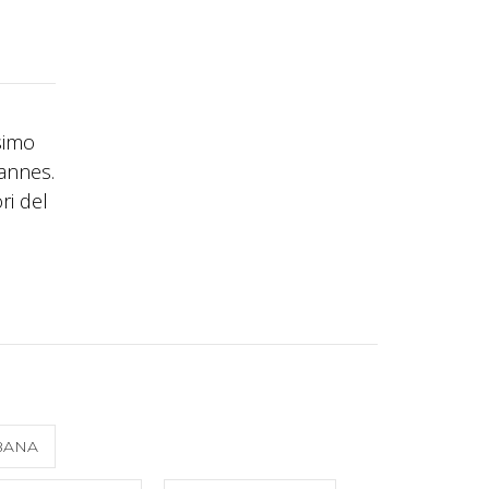
simo
hannes.
ri del
BANA