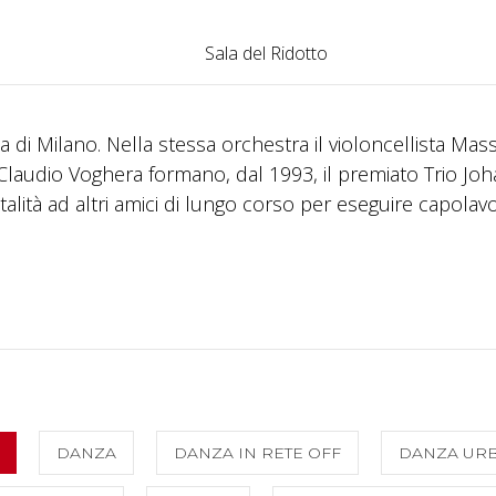
Sala del Ridotto
 di Milano. Nella stessa orchestra il violoncellista Mas
 Claudio Voghera formano, dal 1993, il premiato Trio Jo
alità ad altri amici di lungo corso per eseguire capolavo
DANZA
DANZA IN RETE OFF
DANZA UR