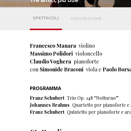
Tre amici, più due
SPETTACOLI
DESCRIZIONE
Francesco Manara
violino
Massimo Polidori
violoncello
Claudio Voghera
pianoforte
con
Simonide Braconi
viola e
Paolo Borsa
PROGRAMMA
Franz Schubert
Trio Op. 148 “Notturno”
Johannes Brahms
Quartetto per pianoforte e 
Franz Schubert
Quintetto per pianoforte e arc