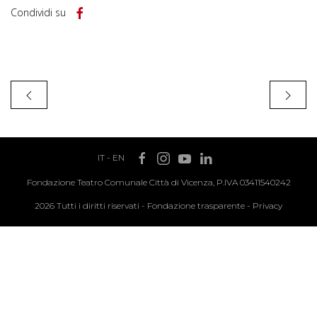
Condividi su
IT
-
EN
Fondazione Teatro Comunale Città di Vicenza, P.IVA 03411540242
2026 Tutti i diritti riservati -
Fondazione trasparente
-
Privacy