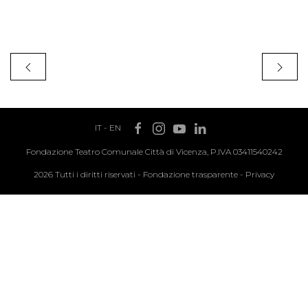
IT
-
EN
Fondazione Teatro Comunale Città di Vicenza, P.IVA 03411540242
2026 Tutti i diritti riservati -
Fondazione trasparente
-
Privacy