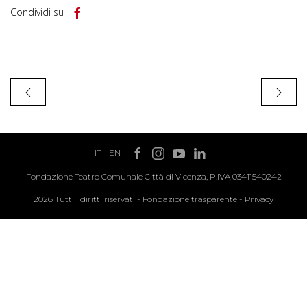
Condividi su
IT
-
EN
Fondazione Teatro Comunale Città di Vicenza, P.IVA 03411540242
2026 Tutti i diritti riservati -
Fondazione trasparente
-
Privacy