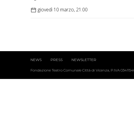
giovedì 10 marzo, 21:00
NEWS
PRESS
NEWSLETTER
Fondazione Teatro Comunale Città di Vicenza, P.IVA 034115