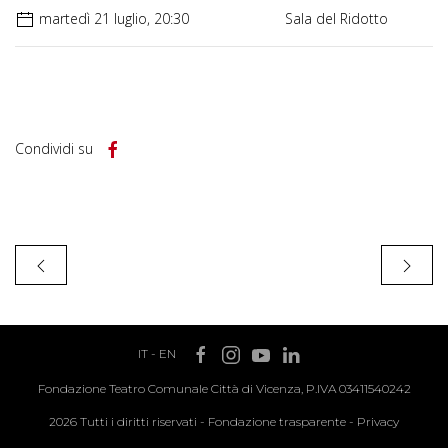
martedì 21 luglio, 20:30
Sala del Ridotto
Condividi su
IT
-
EN
Fondazione Teatro Comunale Città di Vicenza, P.IVA 03411540242
2026 Tutti i diritti riservati -
Fondazione trasparente
-
Privacy