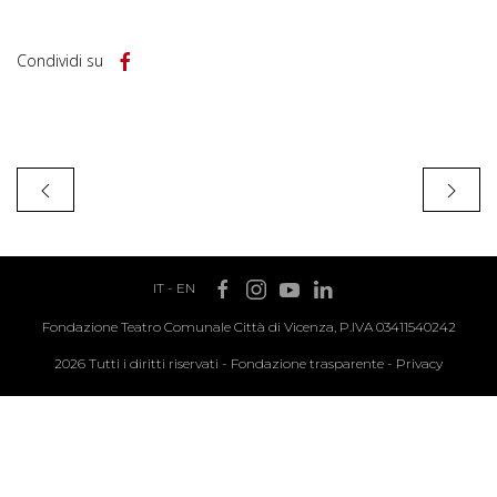
Condividi su
IT
-
EN
Fondazione Teatro Comunale Città di Vicenza, P.IVA 03411540242
2026 Tutti i diritti riservati -
Fondazione trasparente
-
Privacy