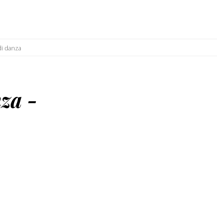
di danza
za -