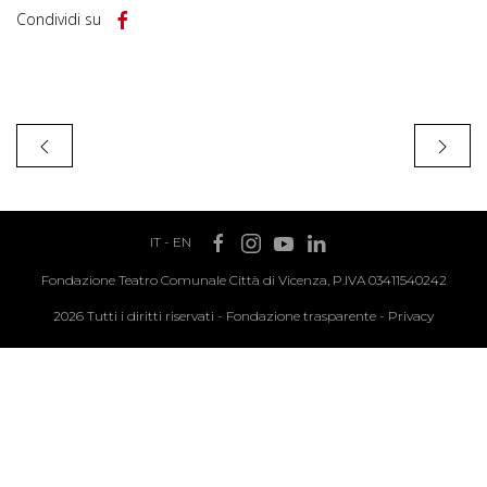
Condividi su
IT
-
EN
Fondazione Teatro Comunale Città di Vicenza, P.IVA 03411540242
2026 Tutti i diritti riservati -
Fondazione trasparente
-
Privacy