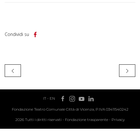
Condividi su
IT
-
EN
Fondazione Teatro Comunale Città di Vicenza, P.IVA 03411540242
2026 Tutti i diritti riservati -
Fondazione trasparente
-
Privacy