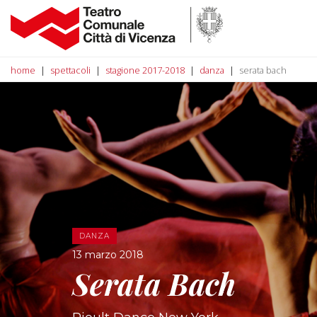
home
spettacoli
stagione 2017-2018
danza
serata bach
DANZA
13 marzo 2018
Serata Bach