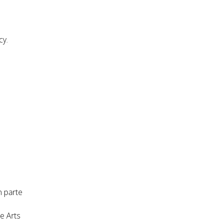
cy.
n parte
e Arts