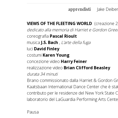
apprendisti
Jake Deibe
VIEWS OF THE FLEETING WORLD
(creazione 2
dedicato alla memoria di Harriet e Gordon Gree
coreografia
Pascal Rioult
musica
J.S. Bach
,
L’arte della fuga
luci
David Finley
costumi
Karen Young
concezione video
Harry Feiner
realizzazione video
Brian Clifford Beasley
durata 34 minuti
Brano commissionato dalla Harriet & Gordon Gree
Kaatsbaan International Dance Center che è sta
contributo per le residenze del New York State C
laboratorio del LaGuardia Performing Arts Cente
Pausa