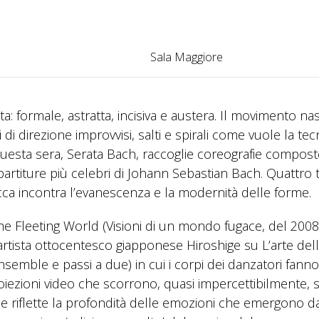
Sala Maggiore
inita: formale, astratta, incisiva e austera. Il movimento na
di direzione improvvisi, salti e spirali come vuole la tec
uesta sera, Serata Bach, raccoglie coreografie compost
partiture più celebri di Johann Sebastian Bach. Quattro ti
occa incontra l’evanescenza e la modernità delle forme.
the Fleeting World (Visioni di un mondo fugace, del 2008
l’artista ottocentesco giapponese Hiroshige su L’arte dell
nsemble e passi a due) in cui i corpi dei danzatori fann
oiezioni video che scorrono, quasi impercettibilmente, 
riflette la profondità delle emozioni che emergono da