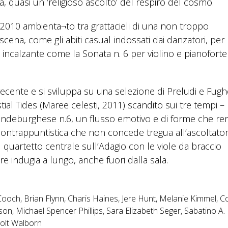
, quasi un ‘religioso ascolto’ del respiro del cosmo.
l 2010 ambienta¬to tra grattacieli di una non troppo
 scena, come gli abiti casual indossati dai danzatori, per
 incalzante come la Sonata n. 6 per violino e pianoforte
ecente e si sviluppa su una selezione di Preludi e Fughe
al Tides (Maree celesti, 2011) scandito sui tre tempi –
randeburghese n.6, un flusso emotivo e di forme che re
 contrappuntistica che non concede tregua all’ascoltator
quartetto centrale sull’Adagio con le viole da braccio
e indugia a lungo, anche fuori dalla sala.
ooch, Brian Flynn, Charis Haines, Jere Hunt, Melanie Kimmel, C
on, Michael Spencer Phillips, Sara Elizabeth Seger, Sabatino A.
Holt Walborn