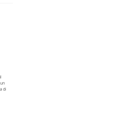
l
 un
a di