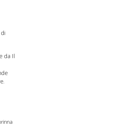
 di
 da Il
nde
e.
orinna