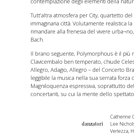
contemplazione degli elementi della natura
Tutt’altra atmosfera per City, quartetto de
immaginaria città. Volutamente realistica la
rimandare alla frenesia del vivere urba¬no,
Bach.
Il brano seguente, Polymorphous è il più r
Clavicembalo ben temperato, chiude Celesti
Allegro, Adagio, Allegro – del Concerto B
leggibile la musica nella sua serrata forza
Magniloquenza espressiva, soprattutto del 
concertanti, su cui la mente dello spettator
Catherine C
danzatori
Lee Nichols
Verlezza, 