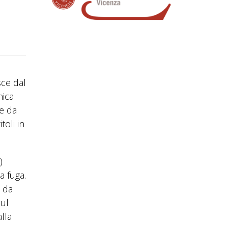
sce dal
nica
e da
toli in
)
a fuga.
o da
sul
lla