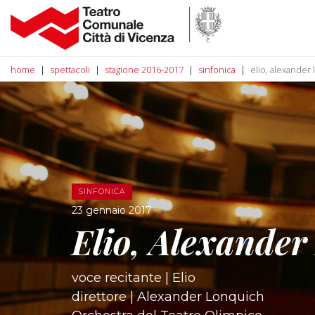
home
spettacoli
stagione 2016-2017
sinfonica
elio, alexander
SINFONICA
23 gennaio 2017
Elio, Alexander
voce recitante | Elio
direttore | Alexander Lonquich