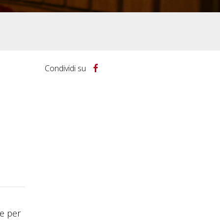
Condividi su
me per