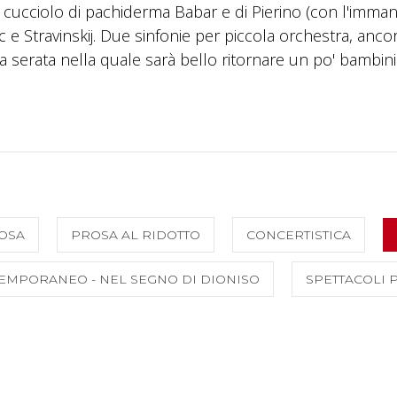
o cucciolo di pachiderma Babar e di Pierino (con l'imman
e Stravinskij. Due sinfonie per piccola orchestra, ancor
 serata nella quale sarà bello ritornare un po' bambini
OSA
PROSA AL RIDOTTO
CONCERTISTICA
EMPORANEO - NEL SEGNO DI DIONISO
SPETTACOLI 