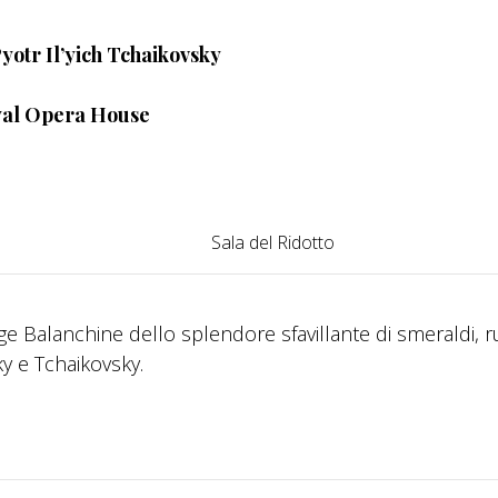
yotr Il’yich Tchaikovsky
oyal Opera House
Sala del Ridotto
e Balanchine dello splendore sfavillante di smeraldi, ru
ky e Tchaikovsky.