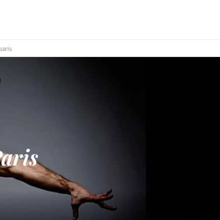
aris
aris