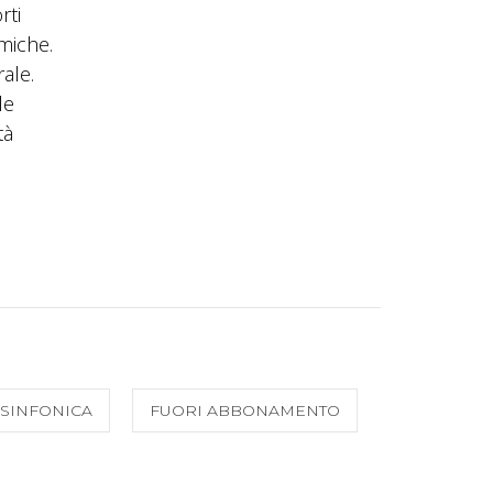
rti
miche.
ale.
le
tà
SINFONICA
FUORI ABBONAMENTO