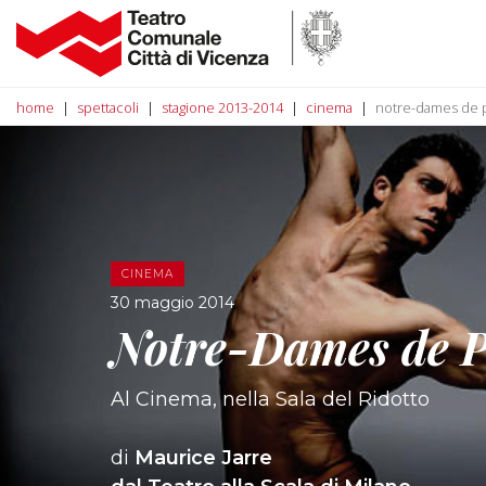
home
spettacoli
stagione 2013-2014
cinema
notre-dames de p
CINEMA
30 maggio 2014
Notre-Dames de P
Al Cinema, nella Sala del Ridotto
di
Maurice Jarre