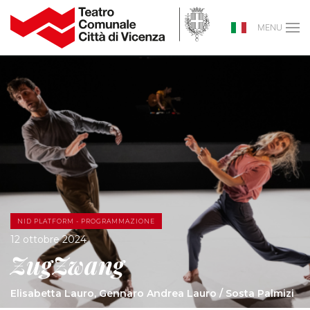
MENU
NID PLATFORM - PROGRAMMAZIONE
12 ottobre 2024
ZugZwang
Elisabetta Lauro, Gennaro Andrea Lauro / Sosta Palmizi