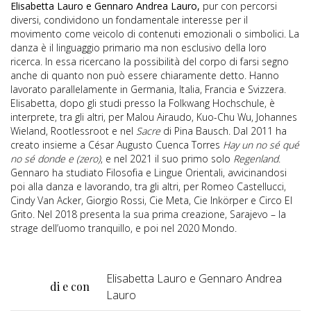
Elisabetta Lauro e Gennaro Andrea Lauro,
pur con percorsi
diversi, condividono un fondamentale interesse per il
movimento come veicolo di contenuti emozionali o simbolici. La
danza è il linguaggio primario ma non esclusivo della loro
ricerca. In essa ricercano la possibilità del corpo di farsi segno
anche di quanto non può essere chiaramente detto. Hanno
lavorato parallelamente in Germania, Italia, Francia e Svizzera.
Elisabetta, dopo gli studi presso la Folkwang Hochschule, è
interprete, tra gli altri, per Malou Airaudo, Kuo-Chu Wu, Johannes
Wieland, Rootlessroot e nel
Sacre
di Pina Bausch. Dal 2011 ha
creato insieme a César Augusto Cuenca Torres
Hay un no sé qué
no sé donde e (zero)
, e nel 2021 il suo primo solo
Regenland
.
Gennaro ha studiato Filosofia e Lingue Orientali, avvicinandosi
poi alla danza e lavorando, tra gli altri, per Romeo Castellucci,
Cindy Van Acker, Giorgio Rossi, Cie Meta, Cie Inkörper e Circo El
Grito. Nel 2018 presenta la sua prima creazione, Sarajevo – la
strage dell’uomo tranquillo, e poi nel 2020 Mondo.
Elisabetta Lauro e Gennaro Andrea
di e con
Lauro