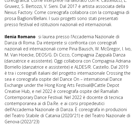
coreografica. Come interprete ha lavorato con R. Castellucci, L.
Gruwez, S. Bertozzi, V. Sieni. Dal 2017 è artista associata della
Nexus Factory. Come coreografa collabora con la compagnia di
prosa Baglioni/Bellani. I suoi progetti sono stati presentati
presso festival ed istituzioni nazionali ed internazionali.
Ilenia Romano
si laurea presso l’Accademia Nazionale di
Danza di Roma. Da interprete si confronta con coreografi
nazionali ed internazionali come Pina Bausch, W. McGregor, I. Ivo,
M. Van Hoecke, DEOS/G. Di Cicco, Compagnia Zappalà Danza
(danzatrice e assistente). Oggi collabora con Compagnia Adriana
Borriello (danzatrice e assistente) e ALDES/R. Castello. Dal 2019
è tra i coreografi italiani del progetto internazionale Crossing the
sea e coreografa ospite del Dance On – international Dance
Exchange under the Hong Kong Arts Festival@Cattle Depot
Creative Hub, e nel 2022 è coreografa ospite del Ramallah
Contemporary Dance Festival. Nel 2022 è docente di tecnica
contemporanea ai di Da.Re. e ai corsi propedeutici
dell’Accademia Nazionale di Danza. È coreografa in produzioni
del Teatro Stabile di Catania (2020/’21) e del Teatro Nazionale di
Genova (2022/’23)