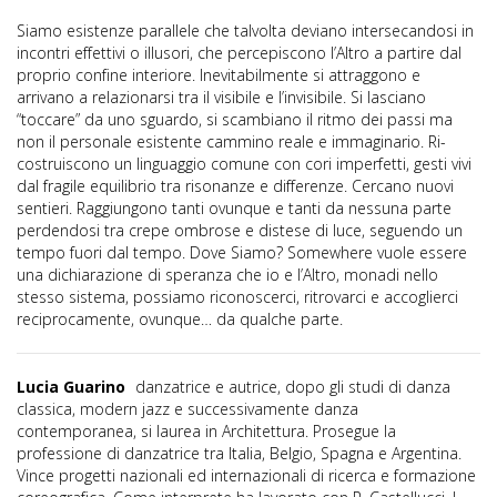
Siamo esistenze parallele che talvolta deviano intersecandosi in
incontri effettivi o illusori, che percepiscono l’Altro a partire dal
proprio confine interiore. Inevitabilmente si attraggono e
arrivano a relazionarsi tra il visibile e l’invisibile. Si lasciano
“toccare” da uno sguardo, si scambiano il ritmo dei passi ma
non il personale esistente cammino reale e immaginario. Ri-
costruiscono un linguaggio comune con cori imperfetti, gesti vivi
dal fragile equilibrio tra risonanze e differenze. Cercano nuovi
sentieri. Raggiungono tanti ovunque e tanti da nessuna parte
perdendosi tra crepe ombrose e distese di luce, seguendo un
tempo fuori dal tempo. Dove Siamo? Somewhere vuole essere
una dichiarazione di speranza che io e l’Altro, monadi nello
stesso sistema, possiamo riconoscerci, ritrovarci e accoglierci
reciprocamente, ovunque… da qualche parte.
Lucia Guarino
danzatrice e autrice, dopo gli studi di danza
classica, modern jazz e successivamente danza
contemporanea, si laurea in Architettura. Prosegue la
professione di danzatrice tra Italia, Belgio, Spagna e Argentina.
Vince progetti nazionali ed internazionali di ricerca e formazione