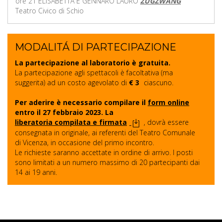
ore 21 ELISABETTA E GENNARO LAURO
ZUGZWANG
Teatro Civico di Schio
MODALITÁ DI PARTECIPAZIONE
La partecipazione al laboratorio è gratuita.
La partecipazione agli spettacoli è facoltativa (ma
suggerita) ad un costo agevolato di
€ 3
ciascuno.
Per aderire è necessario compilare il
form online
entro il 27 febbraio 2023. La
liberatoria compilata e firmata
, dovrà essere
consegnata in originale, ai referenti del Teatro Comunale
di Vicenza, in occasione del primo incontro.
Le richieste saranno accettate in ordine di arrivo. I posti
sono limitati a un numero massimo di 20 partecipanti dai
14 ai 19 anni.