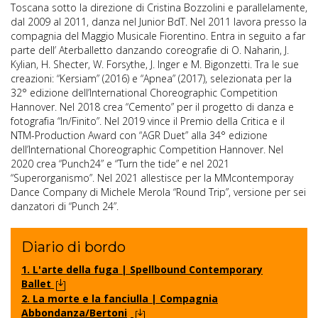
Toscana sotto la direzione di Cristina Bozzolini e parallelamente,
dal 2009 al 2011, danza nel Junior BdT. Nel 2011 lavora presso la
compagnia del Maggio Musicale Fiorentino. Entra in seguito a far
parte dell’ Aterballetto danzando coreografie di O. Naharin, J.
Kylian, H. Shecter, W. Forsythe, J. Inger e M. Bigonzetti. Tra le sue
creazioni: “Kersiam” (2016) e “Apnea” (2017), selezionata per la
32° edizione dell’International Choreographic Competition
Hannover. Nel 2018 crea “Cemento” per il progetto di danza e
fotografia “In/Finito”. Nel 2019 vince il Premio della Critica e il
NTM-Production Award con “AGR Duet” alla 34° edizione
dell’International Choreographic Competition Hannover. Nel
2020 crea “Punch24” e “Turn the tide” e nel 2021
“Superorganismo”. Nel 2021 allestisce per la MMcontemporay
Dance Company di Michele Merola “Round Trip”, versione per sei
danzatori di “Punch 24”.
Diario di bordo
1. L'arte della fuga | Spellbound Contemporary
Ballet
2. La morte e la fanciulla | Compagnia
Abbondanza/Bertoni