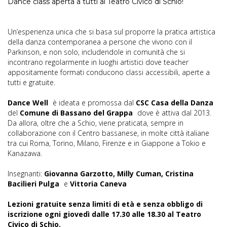
Dance class aperta a tutti al Teatro Civico di Schio!
Un’esperienza unica che si basa sul proporre la pratica artistica
della danza contemporanea a persone che vivono con il
Parkinson, e non solo, includendole in comunità che si
incontrano regolarmente in luoghi artistici dove teacher
appositamente formati conducono classi accessibili, aperte a
tutti e gratuite.
Dance Well
è ideata e promossa dal
CSC Casa della Danza
del
Comune di Bassano del Grappa
dove è attiva dal 2013.
Da allora, oltre che a Schio, viene praticata, sempre in
collaborazione con il Centro bassanese, in molte città italiane
tra cui Roma, Torino, Milano, Firenze e in Giappone a Tokio e
Kanazawa.
Insegnanti:
Giovanna Garzotto, Milly Cuman, Cristina
Bacilieri Pulga
e
Vittoria Caneva
Lezioni gratuite senza limiti di età e senza obbligo di
iscrizione ogni giovedì dalle 17.30 alle 18.30 al Teatro
Civico di Schio.