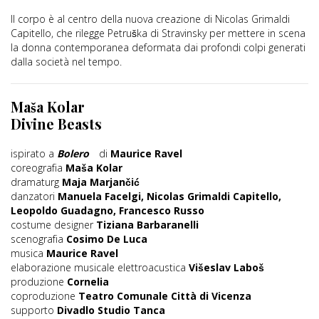
Il corpo è al centro della nuova creazione di Nicolas Grimaldi
Capitello, che rilegge Petruška di Stravinsky per mettere in scena
la donna contemporanea deformata dai profondi colpi generati
dalla società nel tempo.
Maša Kolar
Divine Beasts
ispirato a
Bolero
di
Maurice Ravel
coreografia
Maša Kolar
dramaturg
Maja Marjančić
danzatori
Manuela Facelgi, Nicolas Grimaldi Capitello,
Leopoldo Guadagno, Francesco Russo
costume designer
Tiziana Barbaranelli
scenografia
Cosimo De Luca
musica
Maurice Ravel
elaborazione musicale elettroacustica
Višeslav Laboš
produzione
Cornelia
coproduzione
Teatro Comunale Città di Vicenza
supporto
Divadlo Studio Tanca