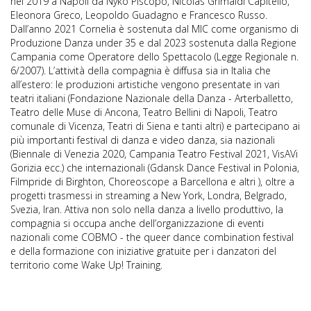
nel 2019 a Napoli da Nyko Piscopo, Nicolas Grimaldi Capitello,
Eleonora Greco, Leopoldo Guadagno e Francesco Russo.
Dall’anno 2021 Cornelia è sostenuta dal MIC come organismo di
Produzione Danza under 35 e dal 2023 sostenuta dalla Regione
Campania come Operatore dello Spettacolo (Legge Regionale n.
6/2007). L’attività della compagnia è diffusa sia in Italia che
all’estero: le produzioni artistiche vengono presentate in vari
teatri italiani (Fondazione Nazionale della Danza - Arterballetto,
Teatro delle Muse di Ancona, Teatro Bellini di Napoli, Teatro
comunale di Vicenza, Teatri di Siena e tanti altri) e partecipano ai
più importanti festival di danza e video danza, sia nazionali
(Biennale di Venezia 2020, Campania Teatro Festival 2021, VisAVi
Gorizia ecc.) che internazionali (Gdansk Dance Festival in Polonia,
Filmpride di Birghton, Choreoscope a Barcellona e altri ), oltre a
progetti trasmessi in streaming a New York, Londra, Belgrado,
Svezia, Iran. Attiva non solo nella danza a livello produttivo, la
compagnia si occupa anche dell’organizzazione di eventi
nazionali come COBMO - the queer dance combination festival
e della formazione con iniziative gratuite per i danzatori del
territorio come Wake Up! Training.