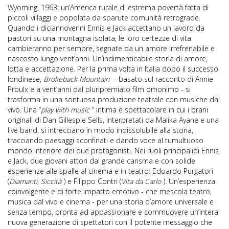
Wyoming, 1963: un’America rurale di estrema povertà fatta di
piccoli villaggi e popolata da sparute comunità retrograde.
Quando i diciannovenni Ennis e Jack accettano un lavoro da
pastori su una montagna isolata, le loro certezze di vita
cambieranno per sempre, segnate da un amore irrefrenabile e
nascosto lungo vent’anni. Un’indimenticabile storia di amore,
lotta e accettazione. Per la prima volta in Italia dopo il successo
londinese,
Brokeback Mountain
- basato sul racconto di Annie
Proulx e a vent’anni dal pluripremiato film omonimo - si
trasforma in una sontuosa produzione teatrale con musiche dal
vivo. Una “
play with music
” intima e spettacolare in cui i brani
originali di Dan Gillespie Sells, interpretati da Malika Ayane e una
live band, si intrecciano in modo indissolubile alla storia,
tracciando paesaggi sconfinati e dando voce al tumultuoso
mondo interiore dei due protagonisti. Nei ruoli principalidi Ennis
e Jack, due giovani attori dal grande carisma e con solide
esperienze alle spalle al cinema e in teatro: Edoardo Purgatori
(
Diamanti, Siccità
) e Filippo Contri (
Vita da Carlo
). Un’esperienza
coinvolgente e di forte impatto emotivo - che mescola teatro,
musica dal vivo e cinema - per una storia d’amore universale e
senza tempo, pronta ad appassionare e commuovere un’intera
nuova generazione di spettatori con il potente messaggio che