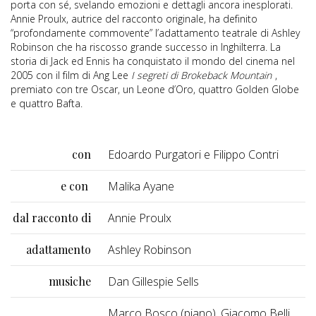
porta con sé, svelando emozioni e dettagli ancora inesplorati.
Annie Proulx, autrice del racconto originale, ha definito
“profondamente commovente” l’adattamento teatrale di Ashley
Robinson che ha riscosso grande successo in Inghilterra. La
storia di Jack ed Ennis ha conquistato il mondo del cinema nel
2005 con il film di Ang Lee
I segreti di Brokeback Mountain
,
premiato con tre Oscar, un Leone d’Oro, quattro Golden Globe
e quattro Bafta.
con
Edoardo Purgatori e Filippo Contri
e con
Malika Ayane
dal racconto di
Annie Proulx
adattamento
Ashley Robinson
musiche
Dan Gillespie Sells
Marco Bosco (piano), Giacomo Belli