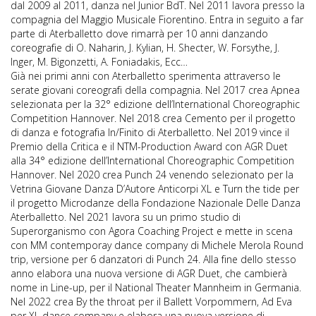
dal 2009 al 2011, danza nel Junior BdT. Nel 2011 lavora presso la
compagnia del Maggio Musicale Fiorentino. Entra in seguito a far
parte di Aterballetto dove rimarrà per 10 anni danzando
coreografie di O. Naharin, J. Kylian, H. Shecter, W. Forsythe, J.
Inger, M. Bigonzetti, A. Foniadakis, Ecc…
Già nei primi anni con Aterballetto sperimenta attraverso le
serate giovani coreografi della compagnia. Nel 2017 crea Apnea
selezionata per la 32° edizione dell’International Choreographic
Competition Hannover. Nel 2018 crea Cemento per il progetto
di danza e fotografia In/Finito di Aterballetto. Nel 2019 vince il
Premio della Critica e il NTM-Production Award con AGR Duet
alla 34° edizione dell’International Choreographic Competition
Hannover. Nel 2020 crea Punch 24 venendo selezionato per la
Vetrina Giovane Danza D’Autore Anticorpi XL e Turn the tide per
il progetto Microdanze della Fondazione Nazionale Delle Danza
Aterballetto. Nel 2021 lavora su un primo studio di
Superorganismo con Agora Coaching Project e mette in scena
con MM contemporay dance company di Michele Merola Round
trip, versione per 6 danzatori di Punch 24. Alla fine dello stesso
anno elabora una nuova versione di AGR Duet, che cambierà
nome in Line-up, per il National Theater Mannheim in Germania.
Nel 2022 crea By the throat per il Ballett Vorpommern, Ad Eva
per XL dance company e elabora una nuova versione di