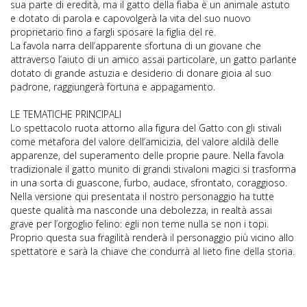
sua parte di eredità, ma il gatto della fiaba è un animale astuto
e dotato di parola e capovolgerà la vita del suo nuovo
proprietario fino a fargli sposare la figlia del re.
La favola narra dell’apparente sfortuna di un giovane che
attraverso l’aiuto di un amico assai particolare, un gatto parlante
dotato di grande astuzia e desiderio di donare gioia al suo
padrone, raggiungerà fortuna e appagamento.
LE TEMATICHE PRINCIPALI
Lo spettacolo ruota attorno alla figura del Gatto con gli stivali
come metafora del valore dell’amicizia, del valore aldilà delle
apparenze, del superamento delle proprie paure. Nella favola
tradizionale il gatto munito di grandi stivaloni magici si trasforma
in una sorta di guascone, furbo, audace, sfrontato, coraggioso.
Nella versione qui presentata il nostro personaggio ha tutte
queste qualità ma nasconde una debolezza, in realtà assai
grave per l’orgoglio felino: egli non teme nulla se non i topi.
Proprio questa sua fragilità renderà il personaggio più vicino allo
spettatore e sarà la chiave che condurrà al lieto fine della storia.