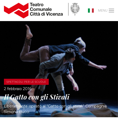
MENU
SPETTACOLI PER LE SCUOLE
2 febbraio 2016
Il Gatto con gli Stivali
Liberamente ispirato al “Gatto con gli stivali” Compagnia
Simona Bucci