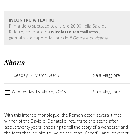
INCONTRO A TEATRO
Prima dello spettacolo, alle ore 20.00 nella Sala del
Ridotto, condotto da
Nicoletta Martelletto
,
giornalista e caporedattore de
Il Giornale di Vicenza
.
Shows
Tuesday 14 March, 20:45
Sala Maggiore
Wednesday 15 March, 20:45
Sala Maggiore
With this intense monologue, the Roman actor, several times
winner of the David di Donatello, returns to the scene after
about twenty years, choosing to tell the story of a wanderer and
the facts that led him to live on the road. Cheerful and irreverent