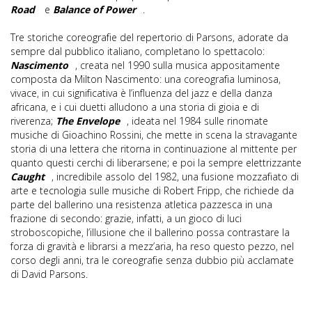
Road
e
Balance of Power
.
Tre storiche coreografie del repertorio di Parsons, adorate da
sempre dal pubblico italiano, completano lo spettacolo:
Nascimento
, creata nel 1990 sulla musica appositamente
composta da Milton Nascimento: una coreografia luminosa,
vivace, in cui significativa è l’influenza del jazz e della danza
africana, e i cui duetti alludono a una storia di gioia e di
riverenza;
The Envelope
, ideata nel 1984 sulle rinomate
musiche di Gioachino Rossini, che mette in scena la stravagante
storia di una lettera che ritorna in continuazione al mittente per
quanto questi cerchi di liberarsene; e poi la sempre elettrizzante
Caught
, incredibile assolo del 1982, una fusione mozzafiato di
arte e tecnologia sulle musiche di Robert Fripp, che richiede da
parte del ballerino una resistenza atletica pazzesca in una
frazione di secondo: grazie, infatti, a un gioco di luci
stroboscopiche, l’illusione che il ballerino possa contrastare la
forza di gravità e librarsi a mezz’aria, ha reso questo pezzo, nel
corso degli anni, tra le coreografie senza dubbio più acclamate
di David Parsons.