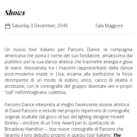
Shows
Saturday 3 December, 20:45
Sala Maggiore
Un nuovo tour italiano per Parsons Dance, la compagnia
americana che porta il nome del suo fondatore, amatissima dal
pubblico per la sua danza atletica che trasmette energia e gioia
di vivere. Annoverata tra i massimi rappresentanti della danza
post-moderna made in Usa, incarna alla perfezione la forza
dirompente di un modo di esibirsi unico, carico di vitalità e
acrobazie, con le coreografie del gruppo diventate veri e propri
“cult” nell’immaginario collettivo.
Parsons Dance interpreta al meglio l'avvincente visione artistica
di David Parsons e include nel proprio repertorio di coreografie
originali, esaltate dal gioco di luci del lighting designer Howell
Binkley – vincitore di un Tony Award per lo spettacolo di
Broadway Hamilton –, due nuove coreografie di Parsons che
faranno il loro debutto proprio in questo tour italiano:
The