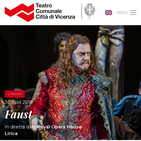
MENU
CINEMA
30 April 2019
Faust
In diretta dalla
Royal Opera House
Lirica