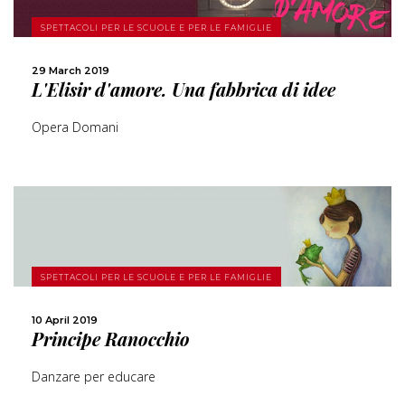
MORE
SPETTACOLI PER LE SCUOLE E PER LE FAMIGLIE
SHARE
29 March 2019
L'Elisir d'amore. Una fabbrica di idee
Opera Domani
MORE
SPETTACOLI PER LE SCUOLE E PER LE FAMIGLIE
10 April 2019
SHARE
Principe Ranocchio
Danzare per educare