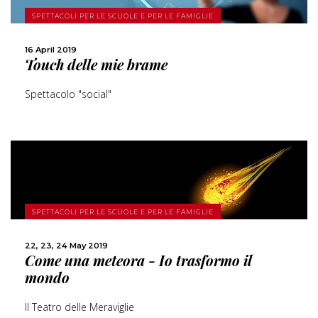
MORE
SPETTACOLI PER LE SCUOLE E PER LE FAMIGLIE
SHARE
16 April 2019
Touch delle mie brame
Spettacolo "social"
MORE
SPETTACOLI PER LE SCUOLE E PER LE FAMIGLIE
22, 23, 24 May 2019
SHARE
Come una meteora - Io trasformo il
mondo
Il Teatro delle Meraviglie