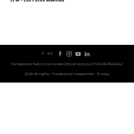
IT
-
EN
Fondazione Teatro Comunale Città di Vicenza, P.IVA 03411540242
2026 All rights -
Fondazione trasparente
-
Privacy