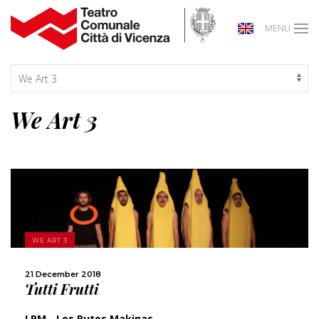
MENU
We Art 3
MORE
WE ART 3
SHARE
21 December 2018
Tutti Frutti
LPM - Los Putos Makinas