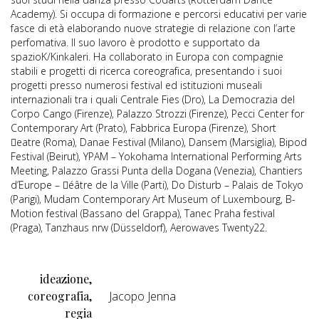
Academy). Si occupa di formazione e percorsi educativi per varie
fasce di età elaborando nuove strategie di relazione con l’arte
perfomativa. Il suo lavoro è prodotto e supportato da
spazioK/Kinkaleri. Ha collaborato in Europa con compagnie
stabili e progetti di ricerca coreografica, presentando i suoi
progetti presso numerosi festival ed istituzioni museali
internazionali tra i quali Centrale Fies (Dro), La Democrazia del
Corpo Cango (Firenze), Palazzo Strozzi (Firenze), Pecci Center for
Contemporary Art (Prato), Fabbrica Europa (Firenze), Short
eatre (Roma), Danae Festival (Milano), Dansem (Marsiglia), Bipod
Festival (Beirut), YPAM – Yokohama International Performing Arts
Meeting, Palazzo Grassi Punta della Dogana (Venezia), Chantiers
d’Europe – éâtre de la Ville (Parti), Do Disturb – Palais de Tokyo
(Parigi), Mudam Contemporary Art Museum of Luxembourg, B-
Motion festival (Bassano del Grappa), Tanec Praha festival
(Praga), Tanzhaus nrw (Düsseldorf), Aerowaves Twenty22.
ideazione,
coreografia,
Jacopo Jenna
regia