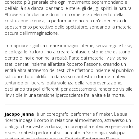
concetto più generale che ogni movimento sopramondano e
dell’aldilà sia danza: danzano le stelle, gli dei, gli spiriti, la natura.
Attraverso l'inclusione di un film come terzo elemento della
costruzione scenica, la performance ricerca un'esperienza di
spostamento percettivo dello spettatore, sondando la materia
oscura dell’immaginazione.
Immaginare significa creare immagini interne, senza regole fisse,
e collegarle fra loro fino a creare fantasie o storie che esistono
dentro di noi e non nella realtà. Parte dai materiali visivi sono
stati pensati insieme all’artista Roberto Fassone, creando un
entità altra attraverso dei testi che riflettono insieme al pubblico
sul concetto di aldilà. La danza si manifesta in forme mutevoli
tentando di liberarsi dalla violenza della rappresentazione,
oscillando tra poli differenti per accostamenti, rendendo visibile
l’invisibile in una tensione ipercosciente fra la vita e la morte.
Jacopo Jenna
è un coreografo, performer e filmaker. La sua
ricerca indaga il corpo in relazione al movimento, attraverso un
dialogo che investe la danza, la coreografia e il video generando
diversi contesti performativi. Laureato in Sociologia, sviluppa i
suoi studi nella danza presso Codarts (Rotterdam Dance