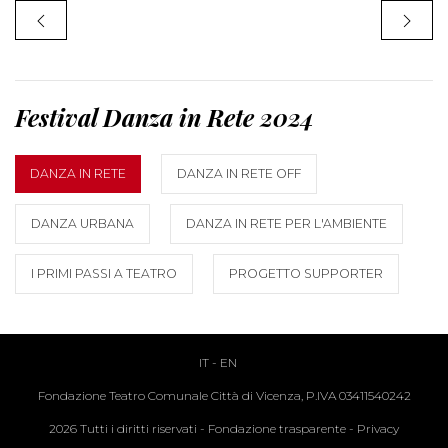
Festival Danza in Rete 2024
DANZA IN RETE
DANZA IN RETE OFF
DANZA URBANA
DANZA IN RETE PER L'AMBIENTE
I PRIMI PASSI A TEATRO
PROGETTO SUPPORTER
IT
-
EN
Fondazione Teatro Comunale Città di Vicenza, P.IVA 03411540242
2026 Tutti i diritti riservati -
Fondazione trasparente
-
Privacy